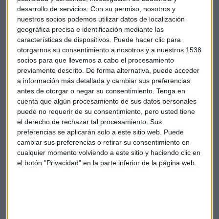
Center). Un nuevo centro internacional de investigación con
desarrollo de servicios.
Con su permiso, nosotros y
cinco ejes de actividad: espacio y aplicaciones, atmósfera,
nuestros socios podemos utilizar datos de localización
geográfica precisa e identificación mediante las
cambio climático y sistemas energéticos, sistemas
características de dispositivos. Puede hacer clic para
oceánicos, y computación y datos.
otorgarnos su consentimiento a nosotros y a nuestros 1538
socios para que llevemos a cabo el procesamiento
Escucha el programa
El Viajero de la Ciencia
:
previamente descrito. De forma alternativa, puede acceder
a información más detallada y cambiar sus preferencias
antes de otorgar o negar su consentimiento.
Tenga en
cuenta que algún procesamiento de sus datos personales
puede no requerir de su consentimiento, pero usted tiene
El día mas largo del año
el derecho de rechazar tal procesamiento. Sus
preferencias se aplicarán solo a este sitio web. Puede
Este miércoles 21 de junio comienza el solsticio de verano en
cambiar sus preferencias o retirar su consentimiento en
cualquier momento volviendo a este sitio y haciendo clic en
el hemisferio norte, un evento astronómico marcado por la
el botón "Privacidad" en la parte inferior de la página web.
posición de la Tierra con respecto al Sol y que da comienzo
oficial al verano. La nueva estación
durará 93 días y 15 horas, hasta el 22 de septiembre.
Modelizan el cerebro con piezas virtuales de Lego