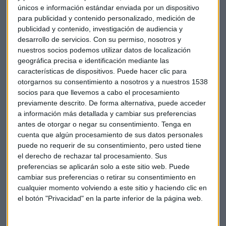
únicos e información estándar enviada por un dispositivo
El principal canal natural que renueva sus aguas ha perdido
para publicidad y contenido personalizado, medición de
publicidad y contenido, investigación de audiencia y
el 80% de su extensión y profundidad. El Mar Menor (en la
desarrollo de servicios.
Con su permiso, nosotros y
región de Murcia) está perdiendo las conexiones con el
nuestros socios podemos utilizar datos de localización
Mediterráneo de forma acelerada. Usando imágenes por
geográfica precisa e identificación mediante las
satélite, un grupo de investigadores ha comprobado que el
características de dispositivos. Puede hacer clic para
principal canal natural que conecta ambos mares se ha
otorgarnos su consentimiento a nosotros y a nuestros 1538
cerrado en un 80%. Además, mediante un dron marino, han
socios para que llevemos a cabo el procesamiento
medido el fondo de lo que queda abierto. El promedio
previamente descrito. De forma alternativa, puede acceder
a información más detallada y cambiar sus preferencias
apenas llega a los 25 centímetros. Si esta puerta a la
antes de otorgar o negar su consentimiento.
Tenga en
renovación del agua se cierra, la temperatura, salinidad,
cuenta que algún procesamiento de sus datos personales
clorofila y turbidez podrían comprometer el futuro de la
puede no requerir de su consentimiento, pero usted tiene
laguna.
el derecho de rechazar tal procesamiento. Sus
preferencias se aplicarán solo a este sitio web. Puede
Muere Jesús Mosterín, el filósofo de espíritu científico
cambiar sus preferencias o retirar su consentimiento en
cualquier momento volviendo a este sitio y haciendo clic en
el botón "Privacidad" en la parte inferior de la página web.
El pensador, defensor de la eutanasia como parte de su
lucha contra el sufrimiento inútil, se dedicó a temas tan
diversos como la lógica, la física cuántica o la biología.