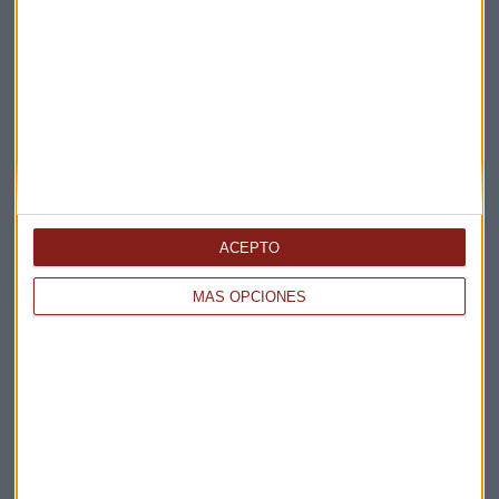
ACEPTO
MÁS OPCIONES
Elige los boletines a los que suscribirte
*
Apertura
La Magia de la Publicidad
Claves ESG
Acepto la
política de privacidad
. *