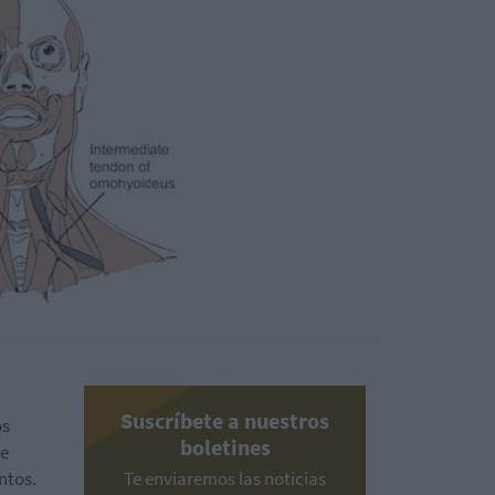
Suscríbete a nuestros
os
boletines
de
ntos.
Te enviaremos las noticias