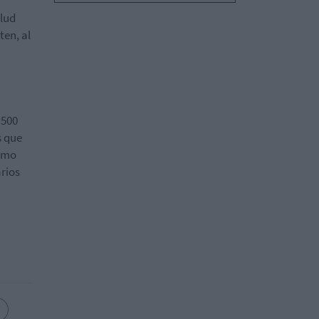
alud
ten, al
.500
s que
como
arios