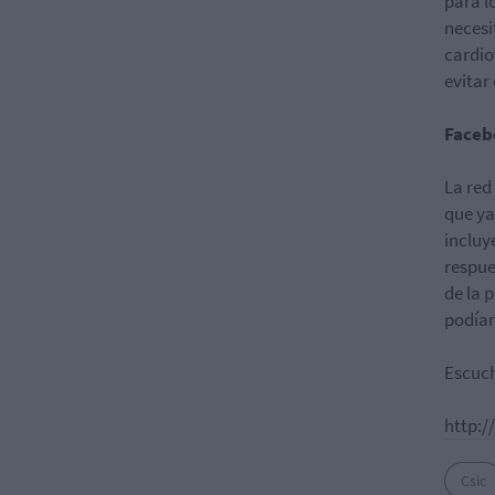
para l
necesi
cardio
evitar
Faceb
La red
que ya
incluy
respue
de la 
podían
Escuch
http:
Csic