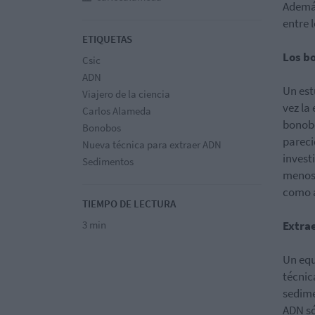
Además
entre l
ETIQUETAS
Los b
Csic
ADN
Un est
Viajero de la ciencia
vez la
Carlos Alameda
bonobo
Bonobos
pareci
Nueva técnica para extraer ADN
invest
Sedimentos
menos,
como a
TIEMPO DE LECTURA
3 min
Extrae
Un equ
técnic
sedime
ADN só