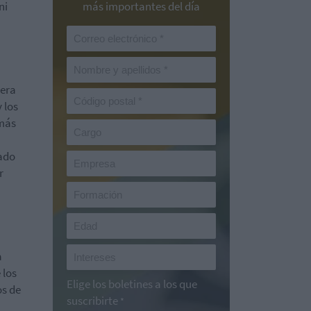
ni
más importantes del día
mera
 los
 más
ado
r
a
 los
Elige los boletines a los que
os de
suscribirte
*