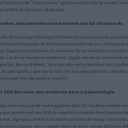
 hablamos de "el gran vacío" que ha encontrado la sonda Cassi
os anillos de Saturno y el planeta.
onobos, más parecidos a los humanos que los chimpancés
udio de la George Washington University ha comparado por pri
 estructura muscular de los humanos modernos, los chimpancés y
s. Según sus resultados, la anatomía de los bonobos es mucho
da a la de los humanos modernos. Según uno de los autores de la
igación, Bernard Wood, "los músculos de los bonobos han cambi
 lo que significa que son lo más cercano que podemos considera
ntecesor vivo de nuestra especie".
r ADN del suelo: una revolución para la paleontología
ipo internacional de investigadores del CSIC ha desarrollado un
a que permite extraer ADN de especies humanas directamente de
ntos, algo que cambiaría la habitual forma de buscar estos rest
lo en los huesos. Han cruzado datos de ocho cuevas distintas del