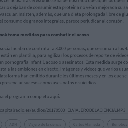
os celiacos. Tras el estudio se ha demostrado que aquellos que sin
tarlo dejaban de consumir esta proteína no veían mejorada su s
vascular. Insisten, además, que una dieta prolongada libre de glu
 el consumo de granos integrales, parece perjudicar al corazón.
ook toma medidas para combatir el acoso
 social acaba de contratar a 3.000 personas, que se suman a los 4
 están en plantilla, para agilizar los procesos de reporte de vídeo
en pornografía infantil, acoso o asesinatos. Esta medida surge 
sta a las emisiones en directo, imágenes y vídeos que varios usu
plataforma han emitido durante los últimos meses y en los que se
 presenciar sucesos como asesinatos o suicidios.
a el programa completo aquí:
//capitalradio.es/audios/20170503_ELVIAJERODELACIENCIA.MP3
ADN
Viajero de la ciencia
Carlos Alameda
Bonobos