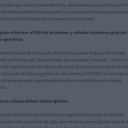
en las que vivieron neandertales, denisovanos y mamíferos. Y h
 identificar diferentes especies. Los investigadores aseguran que
nfinitas posibilidades para nuevas excavaciones.
uen eliminar el VIH de animales y células humanas gracias 
ón genética
iente estudio de la Escuela de Medicina Lewis Katz, en la Temple
sity de Pittsburgh, ha mostrado que se puede "escindir" el VIH y 
o de reproducción en células de ratas. El mecanismo se ha llevad
 través de las tijeras genéticas del sistema CRISPR/Cas introduc
antes promesas y oportunidades de cura definitiva en células
as.
 eres celíaco debes tomar gluten
po de científicos ha realizado un seguimiento a más de 100.000
as durante un cuarto de siglo que muestra que el gluten solo es 