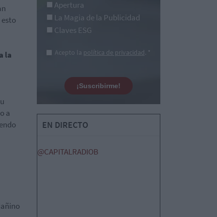
Apertura
an
La Magia de la Publicidad
 esto
Claves ESG
Acepto la
política de privacidad
. *
a la
¡Suscribirme!
su
o a
iendo
EN DIRECTO
@CAPITALRADIOB
dañino