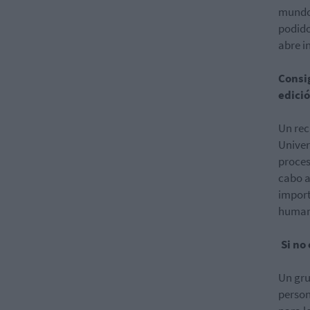
mundo 
podido
abre i
Consig
edici
Un rec
Univer
proces
cabo a
import
human
Si no
Un gru
person