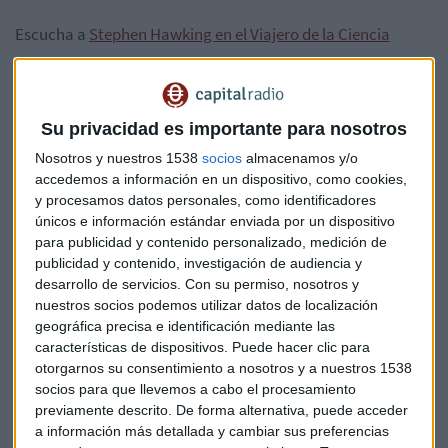
Escucha a
Stephen Hawking en el Viajero de la Ciencia
Su privacidad es importante para nosotros
"La vida en Estados Unidos continúa
Nosotros y nuestros 1538
socios
almacenamos y/o
accedemos a información en un dispositivo, como cookies,
siendo parecida, tengo amigos y colegas
y procesamos datos personales, como identificadores
allí, y es un lugar que me gusta y sigo
únicos e información estándar enviada por un dispositivo
para publicidad y contenido personalizado, medición de
admirando. Pero me temo que puede
publicidad y contenido, investigación de audiencia y
que no sea bienvenido"
desarrollo de servicios.
Con su permiso, nosotros y
nuestros socios podemos utilizar datos de localización
geográfica precisa e identificación mediante las
características de dispositivos. Puede hacer clic para
otorgarnos su consentimiento a nosotros y a nuestros 1538
socios para que llevemos a cabo el procesamiento
Hawking considera que "el cambio climático
es uno de los
previamente descrito. De forma alternativa, puede acceder
más graves peligros que afrontamos pero también es uno
a información más detallada y cambiar sus preferencias