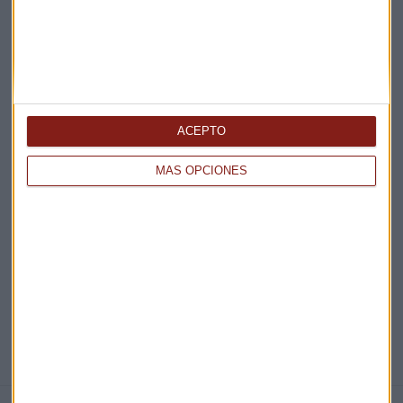
Claves ESG
Acepto la
política de privacidad
. *
¡Suscribirme!
ACEPTO
MÁS OPCIONES
EN DIRECTO
@CAPITALRADIOB