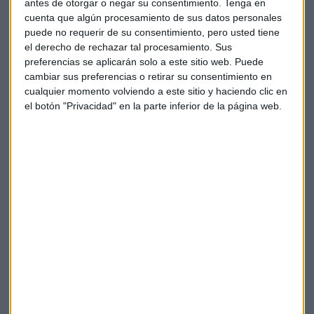
de los que podemos prevenir. Afecta gravemente a América
antes de otorgar o negar su consentimiento.
Tenga en
así que atajarlo puede hacer ganar votos a Trump para un
cuenta que algún procesamiento de sus datos personales
segundo mandato. Dios nos libre".
puede no requerir de su consentimiento, pero usted tiene
el derecho de rechazar tal procesamiento. Sus
preferencias se aplicarán solo a este sitio web. Puede
cambiar sus preferencias o retirar su consentimiento en
Preguntado por la inteligencia artificial, Stephen Hawking
cualquier momento volviendo a este sitio y haciendo clic en
nos ha dejado un mensaje esperanzador y a la vez lleno de
el botón "Privacidad" en la parte inferior de la página web.
prudencia. "Desde el inicio de la revolución industrial ha
habido un miedo al desempleo masivo según las máquinas
iban reemplazando el trabajo humano. A pesar de todo, la
demanda de bienes y servicios ha crecido en línea con el
aumento de las capacidades. Si eso continuará
indefinidamente, es una pregunta abierta. Pero hay un gran
peligro que puede venir de la inteligencia artificial, si la
permitimos que se diseñe a sí misma, con lo que podría
mejorarse a sí misma rápidamente y podríamos perder el
control"