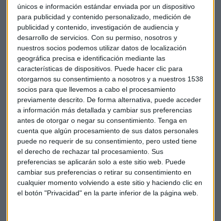
únicos e información estándar enviada por un dispositivo
estamos un poquito por debajo de la media", aunque matizó
para publicidad y contenido personalizado, medición de
que los estudios revelan una
problemática más profunda
:
publicidad y contenido, investigación de audiencia y
"Hay una brecha muy grande entre aquellas personas que
desarrollo de servicios.
Con su permiso, nosotros y
tienen unas altas capacidades en términos financieros".
nuestros socios podemos utilizar datos de localización
geográfica precisa e identificación mediante las
López de Heredia confirmó esta percepción desde su
características de dispositivos. Puede hacer clic para
experiencia en banca: "observamos que hay cierta mejora
otorgarnos su consentimiento a nosotros y a nuestros 1538
socios para que llevemos a cabo el procesamiento
en los conocimientos de los clientes, pero
todavía es
previamente descrito. De forma alternativa, puede acceder
insuficiente
". El directivo destacó un ejemplo revelador: "la
a información más detallada y cambiar sus preferencias
inflación todo el mundo la conoce como término, pero luego
antes de otorgar o negar su consentimiento.
Tenga en
a la hora de ponerle ejemplos tangibles de qué supone la
cuenta que algún procesamiento de sus datos personales
inflación en tus inversiones o incluso en tu día a día, pues te
puede no requerir de su consentimiento, pero usted tiene
sorprende que no lleven ese racional más adelante".
el derecho de rechazar tal procesamiento. Sus
preferencias se aplicarán solo a este sitio web. Puede
Los expertos abordaron el creciente problema de la
cambiar sus preferencias o retirar su consentimiento en
desinformación financiera en redes sociales. Torres citó un
cualquier momento volviendo a este sitio y haciendo clic en
el botón "Privacidad" en la parte inferior de la página web.
reciente estudio de la
CNMV
que analizó 100 influencers y
detectó que "un 10% no estaban haciendo las cosas como
se debía, prestando servicios de asesoramiento cuando no