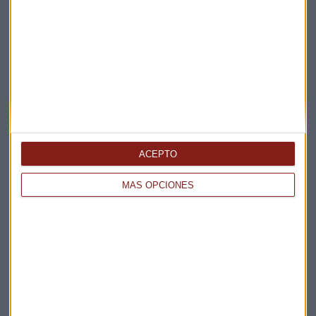
ACEPTO
MÁS OPCIONES
Elige los boletines a los que suscribirte
*
Apertura
La Magia de la Publicidad
Claves ESG
Acepto la
política de privacidad
. *