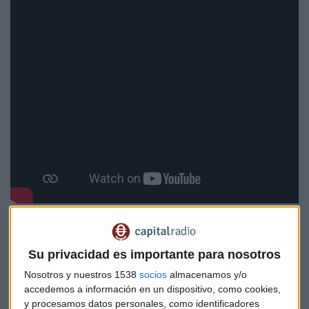
Un diagnóstico preocupante: España
suspende en educación financiera
Su privacidad es importante para nosotros
Ambos expertos coincidieron en otorgar un "
aprobado
Nosotros y nuestros 1538
socios
almacenamos y/o
raspado
" a España en materia de educación financiera.
accedemos a información en un dispositivo, como cookies,
y procesamos datos personales, como identificadores
Torres explicó que "si nos comparamos con otros países