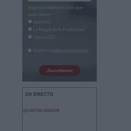
Elige los boletines a los que
suscribirte
*
Apertura
La Magia de la Publicidad
Claves ESG
Acepto la
política de privacidad
. *
¡Suscribirme!
EN DIRECTO
@CAPITALRADIOB