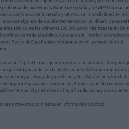
 comenzó siendo un supuesto caso de blanqueo, se ha convertid
e problema de insolvencia. Banco de España y la CNMV han susp
nversión de fondos de inversión y SICAVS. La imposibilidad de retir
 hace que algunos de sus clientes teman por su dinero, ya que el
antías sólo cubre los primeros 100.000 euros. Mientras tanto Ban
 continúa cerrado al público, aunque en su interior los empleados
os de Banco de España siguen trabajando en la resolución del
ema.
ormación Capital hemos querido contar con dos analistas para q
uen qué está pasando con la filial española del banco andorrano
do Zunzunegui, abogado y profesor, y José María Luna, han hab
sotros para explicarnos la situación. Ambos coinciden en una cos
sión es temporal y mientras no haya fraude, no hay nada que te
a las entrevistas completas en Información Capital: