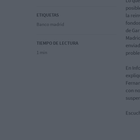
Lo que
posibl
ETIQUETAS
la rei
fondos
Banco madrid
de Gar
Madrid
TIEMPO DE LECTURA
enviad
1 min
probl
En Inf
expliq
Fernan
con no
suspen
Escuch