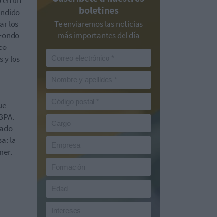
o en un
boletines
endido
ar los
Te enviaremos las noticias
 Fondo
más importantes del día
co
 y los
ue
 BPA.
lado
a: la
mer.