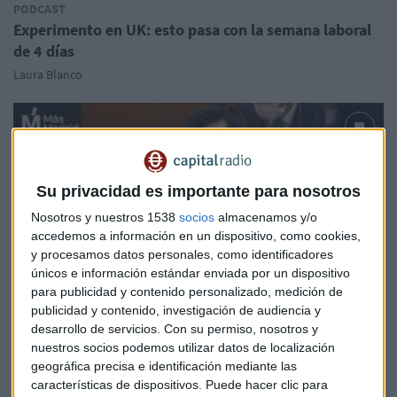
PODCAST
Experimento en UK: esto pasa con la semana laboral
de 4 días
Laura Blanco
Su privacidad es importante para nosotros
Nosotros y nuestros 1538
socios
almacenamos y/o
accedemos a información en un dispositivo, como cookies,
y procesamos datos personales, como identificadores
únicos e información estándar enviada por un dispositivo
para publicidad y contenido personalizado, medición de
publicidad y contenido, investigación de audiencia y
desarrollo de servicios.
Con su permiso, nosotros y
ENTREVISTA
nuestros socios podemos utilizar datos de localización
Jornada de 4 días: "Muchos empresarios se van a
geográfica precisa e identificación mediante las
sentir atraídos", dicen desde Más País
características de dispositivos. Puede hacer clic para