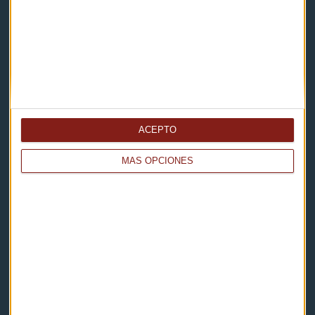
Contacto
Cómo escucharnos
Política de privacidad
Aviso legal
ACEPTO
Descarga nuestras apps
MÁS OPCIONES