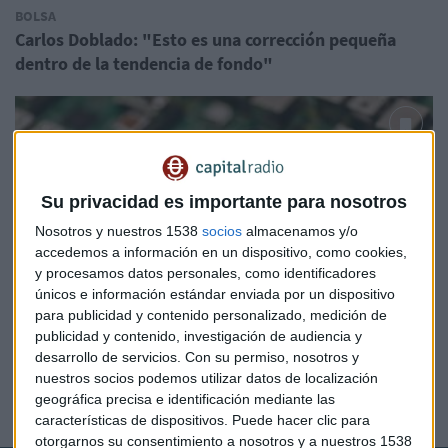
BOLSA
Carlos Doblado: "Esto es una corrección pequeña
dentro de la tendencia de fondo"
Su privacidad es importante para nosotros
Nosotros y nuestros 1538
socios
almacenamos y/o
accedemos a información en un dispositivo, como cookies,
y procesamos datos personales, como identificadores
únicos e información estándar enviada por un dispositivo
para publicidad y contenido personalizado, medición de
publicidad y contenido, investigación de audiencia y
desarrollo de servicios.
Con su permiso, nosotros y
nuestros socios podemos utilizar datos de localización
EMPRESAS
geográfica precisa e identificación mediante las
Estas empresas podrían ser la próxima Nvidia del año
características de dispositivos. Puede hacer clic para
otorgarnos su consentimiento a nosotros y a nuestros 1538