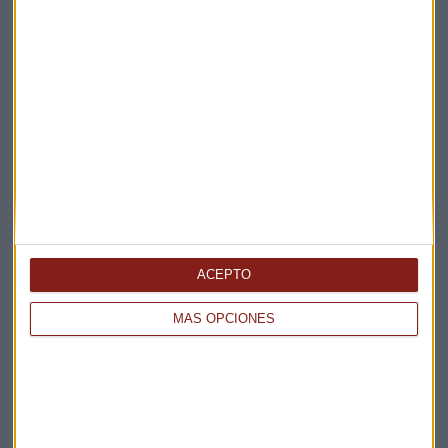
LA ESTRATEGIAS DE MUSK Y AMODEI
Así quieren salir a bolsa SpaceX y Anthropic este 2026
Guillermo Luna
ACEPTO
MÁS OPCIONES