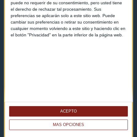
puede no requerir de su consentimiento, pero usted tiene
el derecho de rechazar tal procesamiento. Sus
Contacto
preferencias se aplicarán solo a este sitio web. Puede
cambiar sus preferencias o retirar su consentimiento en
Cómo escucharnos
cualquier momento volviendo a este sitio y haciendo clic en
el botón "Privacidad" en la parte inferior de la página web.
Política de privacidad
Aviso legal
Descarga nuestras apps
ACEPTO
MÁS OPCIONES