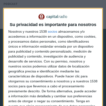
PODCAST
La industria de Defensa gana altura con Bacsi y
kilómetros con el Hunter de SBS
Laura Blanco
Su privacidad es importante para nosotros
Nosotros y nuestros 1538
socios
almacenamos y/o
accedemos a información en un dispositivo, como cookies,
y procesamos datos personales, como identificadores
únicos e información estándar enviada por un dispositivo
para publicidad y contenido personalizado, medición de
publicidad y contenido, investigación de audiencia y
Capital Radio
desarrollo de servicios.
Con su permiso, nosotros y
nuestros socios podemos utilizar datos de localización
geográfica precisa e identificación mediante las
Noticias
características de dispositivos. Puede hacer clic para
otorgarnos su consentimiento a nosotros y a nuestros 1538
Eventos
socios para que llevemos a cabo el procesamiento
Consultorios
previamente descrito. De forma alternativa, puede acceder
a información más detallada y cambiar sus preferencias
Programas y podcasts
antes de otorgar o negar su consentimiento.
Tenga en