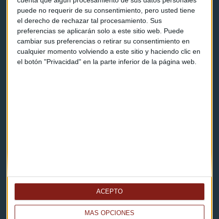
cuenta que algún procesamiento de sus datos personales
puede no requerir de su consentimiento, pero usted tiene
Contacto & Legal
el derecho de rechazar tal procesamiento. Sus
preferencias se aplicarán solo a este sitio web. Puede
cambiar sus preferencias o retirar su consentimiento en
Contacto
cualquier momento volviendo a este sitio y haciendo clic en
el botón "Privacidad" en la parte inferior de la página web.
Cómo escucharnos
Política de privacidad
Aviso legal
Descarga nuestras apps
ACEPTO
MÁS OPCIONES