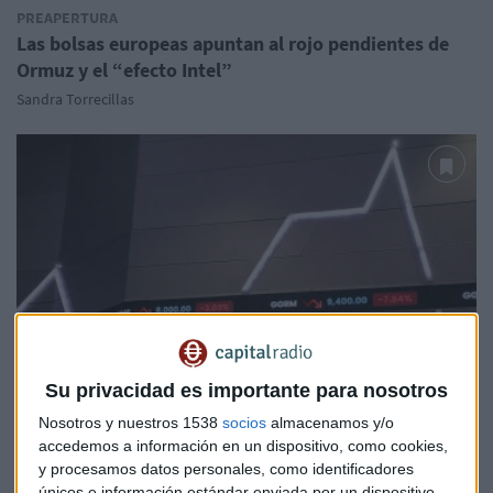
PREAPERTURA
Las bolsas europeas apuntan al rojo pendientes de
Ormuz y el “efecto Intel”
Sandra Torrecillas
Su privacidad es importante para nosotros
Nosotros y nuestros 1538
socios
almacenamos y/o
accedemos a información en un dispositivo, como cookies,
APERTURA
y procesamos datos personales, como identificadores
Las bolsas europeas, al alza pendientes de la
únicos e información estándar enviada por un dispositivo