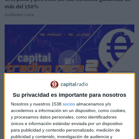
más del 150%
Guillermo Luna
Su privacidad es importante para nosotros
¡ABIERTAS LAS INSCRIPCIONES!
Nosotros y nuestros 1538
socios
almacenamos y/o
Capital Radio y Banco BiG lanzan una nueva edición
accedemos a información en un dispositivo, como cookies,
de Capital Trading Race
y procesamos datos personales, como identificadores
únicos e información estándar enviada por un dispositivo
Guillermo Luna
para publicidad y contenido personalizado, medición de
publicidad y contenido, investigación de audiencia y