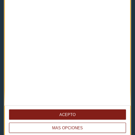
Capital Radio
Noticias
Eventos
Consultorios
Programas y podcasts
Contacto & Legal
Contacto
Cómo escucharnos
ACEPTO
Política de privacidad
MÁS OPCIONES
Aviso legal