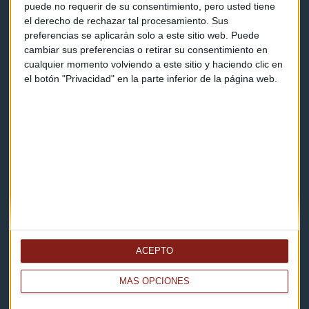
puede no requerir de su consentimiento, pero usted tiene
el derecho de rechazar tal procesamiento. Sus
Contacto
preferencias se aplicarán solo a este sitio web. Puede
cambiar sus preferencias o retirar su consentimiento en
Cómo escucharnos
cualquier momento volviendo a este sitio y haciendo clic en
el botón "Privacidad" en la parte inferior de la página web.
Política de privacidad
Aviso legal
Descarga nuestras apps
ACEPTO
MÁS OPCIONES