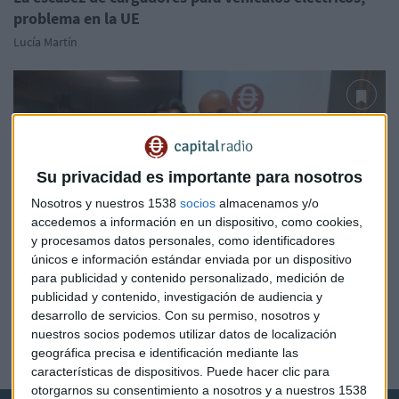
problema en la UE
Lucía Martín
Su privacidad es importante para nosotros
Nosotros y nuestros 1538
socios
almacenamos y/o
accedemos a información en un dispositivo, como cookies,
y procesamos datos personales, como identificadores
únicos e información estándar enviada por un dispositivo
para publicidad y contenido personalizado, medición de
ENTREVISTA CON EL CEO
publicidad y contenido, investigación de audiencia y
Carga tu Coche: "Daremos el salto internacional a
desarrollo de servicios.
Con su permiso, nosotros y
final de año"
nuestros socios podemos utilizar datos de localización
geográfica precisa e identificación mediante las
Guillermo Luna
características de dispositivos. Puede hacer clic para
otorgarnos su consentimiento a nosotros y a nuestros 1538