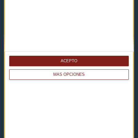
Contacto
Cómo escucharnos
Política de privacidad
Aviso legal
ACEPTO
Descarga nuestras apps
MÁS OPCIONES