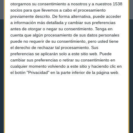
Esquema de las cláusulas suelo
otorgarnos su consentimiento a nosotros y a nuestros 1538
José Antonio Vizner
socios para que llevemos a cabo el procesamiento
previamente descrito. De forma alternativa, puede acceder
a información más detallada y cambiar sus preferencias
antes de otorgar o negar su consentimiento.
Tenga en
cuenta que algún procesamiento de sus datos personales
puede no requerir de su consentimiento, pero usted tiene
el derecho de rechazar tal procesamiento. Sus
preferencias se aplicarán solo a este sitio web. Puede
Capital Radio
cambiar sus preferencias o retirar su consentimiento en
cualquier momento volviendo a este sitio y haciendo clic en
el botón "Privacidad" en la parte inferior de la página web.
Noticias
Eventos
Consultorios
Programas y podcasts
Contacto & Legal