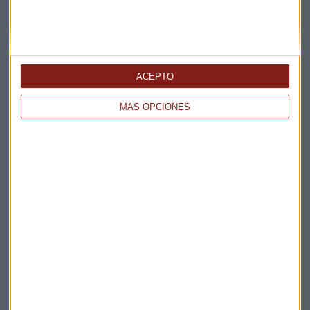
ACEPTO
MÁS OPCIONES
CONSULTORIO
¿Por qué Alberto Iturralde "no estaría" en Banco
Sabadell?
Pedro Díaz