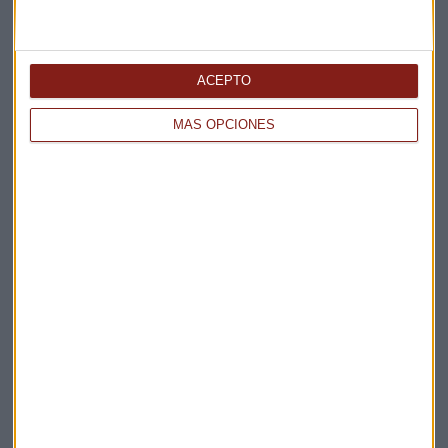
ACEPTO
MÁS OPCIONES
CONSULTORIO
Roberto Moro: “No tengo tan claro que el petróleo
vaya a bajar”
Sandra Torrecillas