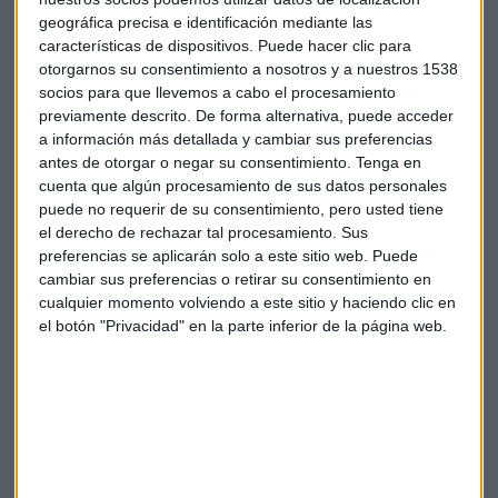
Roberto Moro: "No hay ninguna señal de riesgo, de
geográfica precisa e identificación mediante las
características de dispositivos. Puede hacer clic para
peligro"
otorgarnos su consentimiento a nosotros y a nuestros 1538
Sandra Torrecillas
socios para que llevemos a cabo el procesamiento
previamente descrito. De forma alternativa, puede acceder
a información más detallada y cambiar sus preferencias
antes de otorgar o negar su consentimiento.
Tenga en
cuenta que algún procesamiento de sus datos personales
puede no requerir de su consentimiento, pero usted tiene
el derecho de rechazar tal procesamiento. Sus
preferencias se aplicarán solo a este sitio web. Puede
cambiar sus preferencias o retirar su consentimiento en
cualquier momento volviendo a este sitio y haciendo clic en
el botón "Privacidad" en la parte inferior de la página web.
CONSULTORIO
Roberto Moro: ¿está interesante ya el sector telecos?
Daniel de Pedro