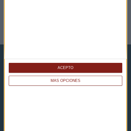
CREANDO MADRID - EPISODIO 1
Así ayuda Madrid Emprende con su Red de Viveros a
las empresas
Guillermo Luna
ACEPTO
MÁS OPCIONES
Capital Radio
Noticias
Eventos
Consultorios