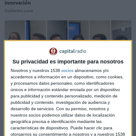
innovación
Guillermo Luna
Su privacidad es importante para nosotros
Nosotros y nuestros 1538
socios
almacenamos y/o
accedemos a información en un dispositivo, como cookies,
y procesamos datos personales, como identificadores
únicos e información estándar enviada por un dispositivo
para publicidad y contenido personalizado, medición de
CREANDO MADRID - EPISODIO 4
publicidad y contenido, investigación de audiencia y
Así ayuda a emprender la Red de Viveros de Empresas
desarrollo de servicios.
Con su permiso, nosotros y
de Madrid
nuestros socios podemos utilizar datos de localización
Guillermo Luna
geográfica precisa e identificación mediante las
características de dispositivos. Puede hacer clic para
otorgarnos su consentimiento a nosotros y a nuestros 1538