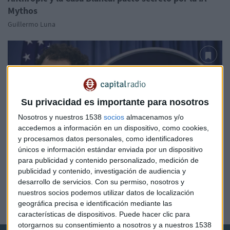
Mythos
Guillermo Luna
Su privacidad es importante para nosotros
Nosotros y nuestros 1538
socios
almacenamos y/o
accedemos a información en un dispositivo, como cookies,
y procesamos datos personales, como identificadores
únicos e información estándar enviada por un dispositivo
para publicidad y contenido personalizado, medición de
GUERRA TECNOLÓGICA
publicidad y contenido, investigación de audiencia y
El castigo de Trump a Anthropic, ¿purga ideológica
desarrollo de servicios.
Con su permiso, nosotros y
en la IA?
nuestros socios podemos utilizar datos de localización
geográfica precisa e identificación mediante las
Guillermo Luna
características de dispositivos. Puede hacer clic para
otorgarnos su consentimiento a nosotros y a nuestros 1538