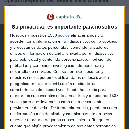
Opostal Responde testimonios hacia la función
pública
José Joaquín Flechoso
Su privacidad es importante para nosotros
Nosotros y nuestros 1538
socios
almacenamos y/o
accedemos a información en un dispositivo, como cookies,
y procesamos datos personales, como identificadores
únicos e información estándar enviada por un dispositivo
para publicidad y contenido personalizado, medición de
Capital Radio
publicidad y contenido, investigación de audiencia y
desarrollo de servicios.
Con su permiso, nosotros y
Noticias
nuestros socios podemos utilizar datos de localización
geográfica precisa e identificación mediante las
Eventos
características de dispositivos. Puede hacer clic para
otorgarnos su consentimiento a nosotros y a nuestros 1538
Consultorios
socios para que llevemos a cabo el procesamiento
previamente descrito. De forma alternativa, puede acceder
Programas y podcasts
a información más detallada y cambiar sus preferencias
antes de otorgar o negar su consentimiento.
Tenga en
cuenta que algún procesamiento de sus datos personales