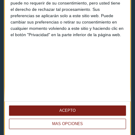
Contacto & Legal
puede no requerir de su consentimiento, pero usted tiene
el derecho de rechazar tal procesamiento. Sus
Contacto
preferencias se aplicarán solo a este sitio web. Puede
cambiar sus preferencias o retirar su consentimiento en
Cómo escucharnos
cualquier momento volviendo a este sitio y haciendo clic en
el botón "Privacidad" en la parte inferior de la página web.
Política de privacidad
Aviso legal
Descarga nuestras apps
ACEPTO
MÁS OPCIONES