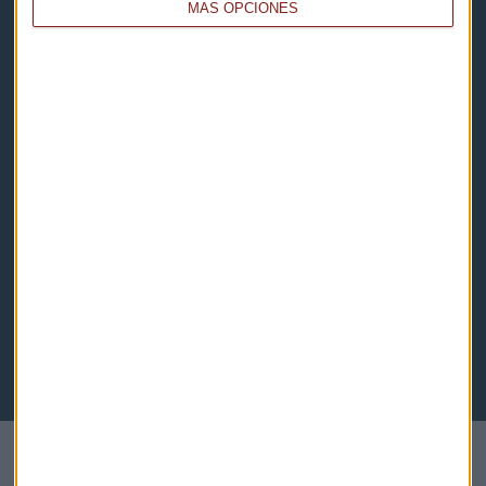
MÁS OPCIONES
Aviso legal
Descarga nuestras apps