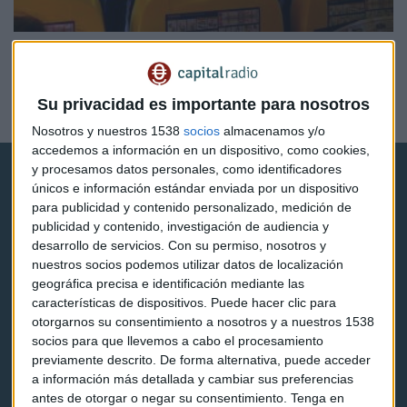
TRANSPORTES
Kiwi.com y ENAC Italia, las guerras abiertas de
Ryanair
Su privacidad es importante para nosotros
Guillermo Azaola
Nosotros y nuestros 1538
socios
almacenamos y/o
accedemos a información en un dispositivo, como cookies,
y procesamos datos personales, como identificadores
únicos e información estándar enviada por un dispositivo
para publicidad y contenido personalizado, medición de
publicidad y contenido, investigación de audiencia y
desarrollo de servicios.
Con su permiso, nosotros y
Capital Radio
nuestros socios podemos utilizar datos de localización
geográfica precisa e identificación mediante las
características de dispositivos. Puede hacer clic para
Noticias
otorgarnos su consentimiento a nosotros y a nuestros 1538
socios para que llevemos a cabo el procesamiento
Eventos
previamente descrito. De forma alternativa, puede acceder
a información más detallada y cambiar sus preferencias
Consultorios
antes de otorgar o negar su consentimiento.
Tenga en