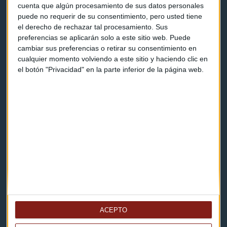
Programas y podcasts
cuenta que algún procesamiento de sus datos personales
puede no requerir de su consentimiento, pero usted tiene
el derecho de rechazar tal procesamiento. Sus
Contacto & Legal
preferencias se aplicarán solo a este sitio web. Puede
cambiar sus preferencias o retirar su consentimiento en
cualquier momento volviendo a este sitio y haciendo clic en
Contacto
el botón "Privacidad" en la parte inferior de la página web.
Cómo escucharnos
Política de privacidad
Aviso legal
Descarga nuestras apps
ACEPTO