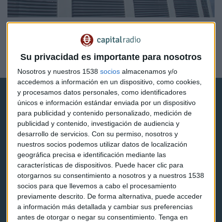
EMPRESAS
Oliu invierte 1,2 millones en la compra de acciones de
Banco Sabadell
Su privacidad es importante para nosotros
Guillermo Calvo
Nosotros y nuestros 1538
socios
almacenamos y/o
accedemos a información en un dispositivo, como cookies,
y procesamos datos personales, como identificadores
únicos e información estándar enviada por un dispositivo
para publicidad y contenido personalizado, medición de
publicidad y contenido, investigación de audiencia y
desarrollo de servicios.
Con su permiso, nosotros y
Capital Radio
nuestros socios podemos utilizar datos de localización
geográfica precisa e identificación mediante las
características de dispositivos. Puede hacer clic para
Noticias
otorgarnos su consentimiento a nosotros y a nuestros 1538
socios para que llevemos a cabo el procesamiento
Eventos
previamente descrito. De forma alternativa, puede acceder
a información más detallada y cambiar sus preferencias
Consultorios
antes de otorgar o negar su consentimiento.
Tenga en