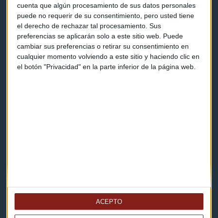
Programas y podcasts
cuenta que algún procesamiento de sus datos personales
puede no requerir de su consentimiento, pero usted tiene
el derecho de rechazar tal procesamiento. Sus
Contacto & Legal
preferencias se aplicarán solo a este sitio web. Puede
cambiar sus preferencias o retirar su consentimiento en
cualquier momento volviendo a este sitio y haciendo clic en
Contacto
el botón "Privacidad" en la parte inferior de la página web.
Cómo escucharnos
Política de privacidad
Aviso legal
Descarga nuestras apps
ACEPTO