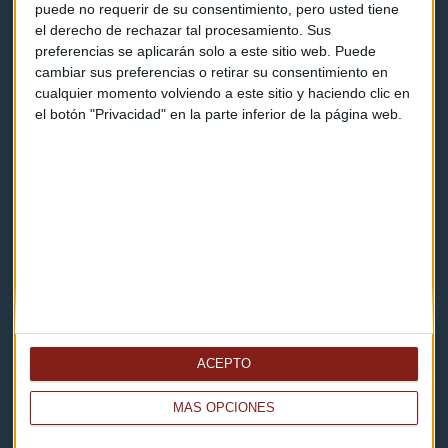
puede no requerir de su consentimiento, pero usted tiene
el derecho de rechazar tal procesamiento. Sus
Contacto
preferencias se aplicarán solo a este sitio web. Puede
cambiar sus preferencias o retirar su consentimiento en
Cómo escucharnos
cualquier momento volviendo a este sitio y haciendo clic en
el botón "Privacidad" en la parte inferior de la página web.
Política de privacidad
Aviso legal
Descarga nuestras apps
ACEPTO
MÁS OPCIONES