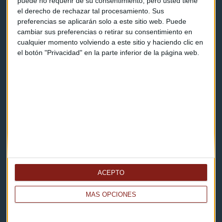
puede no requerir de su consentimiento, pero usted tiene
Contacto
el derecho de rechazar tal procesamiento. Sus
preferencias se aplicarán solo a este sitio web. Puede
Cómo escucharnos
cambiar sus preferencias o retirar su consentimiento en
cualquier momento volviendo a este sitio y haciendo clic en
Política de privacidad
el botón "Privacidad" en la parte inferior de la página web.
Aviso legal
Descarga nuestras apps
ACEPTO
MÁS OPCIONES