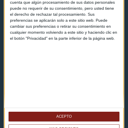
Programas y podcasts
cuenta que algún procesamiento de sus datos personales
puede no requerir de su consentimiento, pero usted tiene
el derecho de rechazar tal procesamiento. Sus
Contacto & Legal
preferencias se aplicarán solo a este sitio web. Puede
cambiar sus preferencias o retirar su consentimiento en
cualquier momento volviendo a este sitio y haciendo clic en
Contacto
el botón "Privacidad" en la parte inferior de la página web.
Cómo escucharnos
Política de privacidad
Aviso legal
Descarga nuestras apps
ACEPTO