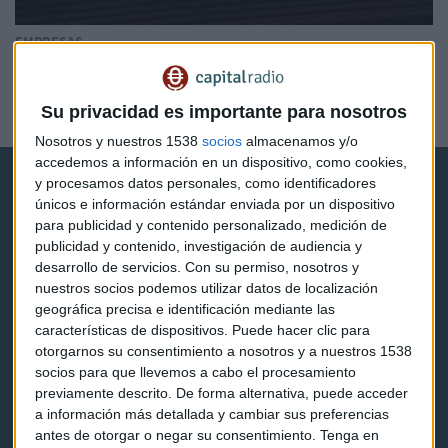
EMPRESAS
¿Se hará la japonesa Fujifilm con la estadounidense
Xerox?
Su privacidad es importante para nosotros
Redacción Capital Radio
Nosotros y nuestros 1538
socios
almacenamos y/o
accedemos a información en un dispositivo, como cookies,
y procesamos datos personales, como identificadores
únicos e información estándar enviada por un dispositivo
para publicidad y contenido personalizado, medición de
publicidad y contenido, investigación de audiencia y
desarrollo de servicios.
Con su permiso, nosotros y
Capital Radio
nuestros socios podemos utilizar datos de localización
geográfica precisa e identificación mediante las
Noticias
características de dispositivos. Puede hacer clic para
otorgarnos su consentimiento a nosotros y a nuestros 1538
Eventos
socios para que llevemos a cabo el procesamiento
previamente descrito. De forma alternativa, puede acceder
Consultorios
a información más detallada y cambiar sus preferencias
antes de otorgar o negar su consentimiento.
Tenga en