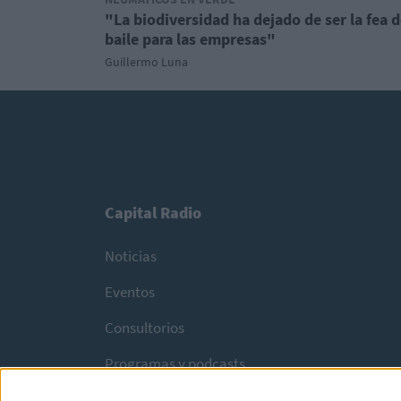
"La biodiversidad ha dejado de ser la fea d
baile para las empresas"
Guillermo Luna
Capital Radio
Noticias
Eventos
Consultorios
Programas y podcasts