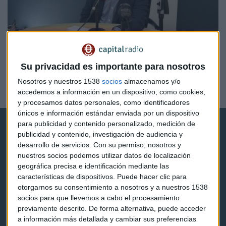
II BARÓMETRO IA Y TALENTO
La empresa española recibe un aprobado "raspado"
Su privacidad es importante para nosotros
en la adopción de IA
Nosotros y nuestros 1538
socios
almacenamos y/o
Xelena Niedbala
accedemos a información en un dispositivo, como cookies,
y procesamos datos personales, como identificadores
únicos e información estándar enviada por un dispositivo
para publicidad y contenido personalizado, medición de
publicidad y contenido, investigación de audiencia y
desarrollo de servicios.
Con su permiso, nosotros y
nuestros socios podemos utilizar datos de localización
geográfica precisa e identificación mediante las
Capital Radio
características de dispositivos. Puede hacer clic para
otorgarnos su consentimiento a nosotros y a nuestros 1538
socios para que llevemos a cabo el procesamiento
Noticias
previamente descrito. De forma alternativa, puede acceder
a información más detallada y cambiar sus preferencias
Eventos