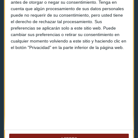
antes de otorgar o negar su consentimiento.
Tenga en
Consultorios
cuenta que algún procesamiento de sus datos personales
puede no requerir de su consentimiento, pero usted tiene
Programas y podcasts
el derecho de rechazar tal procesamiento. Sus
preferencias se aplicarán solo a este sitio web. Puede
cambiar sus preferencias o retirar su consentimiento en
Contacto & Legal
cualquier momento volviendo a este sitio y haciendo clic en
el botón "Privacidad" en la parte inferior de la página web.
Contacto
Cómo escucharnos
Política de privacidad
Aviso legal
Descarga nuestras apps