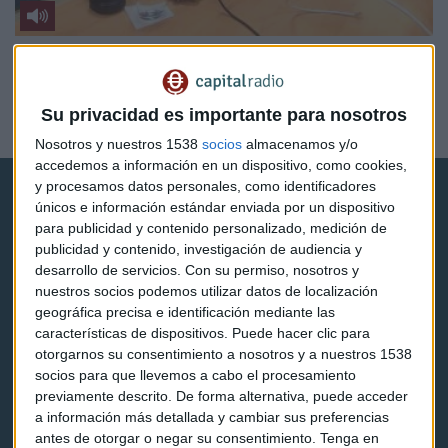
VIVIENDA DE LUJO
La transformación de Dils Lucas Fox: de intermediario
a plataforma integral
Su privacidad es importante para nosotros
Meli Torres
Nosotros y nuestros 1538
socios
almacenamos y/o
accedemos a información en un dispositivo, como cookies,
y procesamos datos personales, como identificadores
únicos e información estándar enviada por un dispositivo
para publicidad y contenido personalizado, medición de
publicidad y contenido, investigación de audiencia y
desarrollo de servicios.
Con su permiso, nosotros y
Capital Radio
nuestros socios podemos utilizar datos de localización
geográfica precisa e identificación mediante las
características de dispositivos. Puede hacer clic para
Noticias
otorgarnos su consentimiento a nosotros y a nuestros 1538
socios para que llevemos a cabo el procesamiento
Eventos
previamente descrito. De forma alternativa, puede acceder
a información más detallada y cambiar sus preferencias
Consultorios
antes de otorgar o negar su consentimiento.
Tenga en