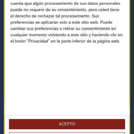
cuenta que algún procesamiento de sus datos personales
Programas y podcasts
puede no requerir de su consentimiento, pero usted tiene
el derecho de rechazar tal procesamiento. Sus
preferencias se aplicarán solo a este sitio web. Puede
Contacto & Legal
cambiar sus preferencias o retirar su consentimiento en
cualquier momento volviendo a este sitio y haciendo clic en
Contacto
el botón "Privacidad" en la parte inferior de la página web.
Cómo escucharnos
Política de privacidad
Aviso legal
Descarga nuestras apps
ACEPTO