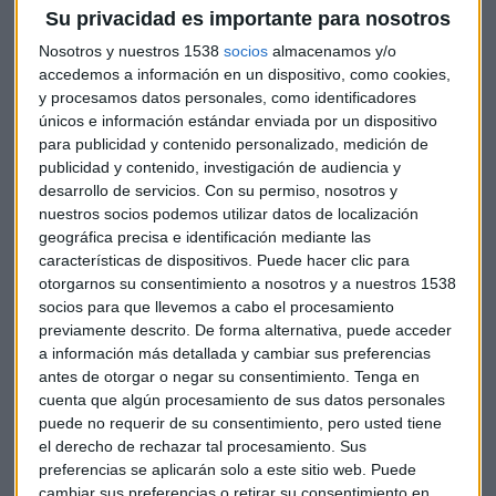
nos trataba como a tontas", dicen desde el PP
Su privacidad es importante para nosotros
Lucía Martín
Nosotros y nuestros 1538
socios
almacenamos y/o
accedemos a información en un dispositivo, como cookies,
y procesamos datos personales, como identificadores
únicos e información estándar enviada por un dispositivo
para publicidad y contenido personalizado, medición de
publicidad y contenido, investigación de audiencia y
desarrollo de servicios.
Con su permiso, nosotros y
nuestros socios podemos utilizar datos de localización
geográfica precisa e identificación mediante las
características de dispositivos. Puede hacer clic para
otorgarnos su consentimiento a nosotros y a nuestros 1538
socios para que llevemos a cabo el procesamiento
previamente descrito. De forma alternativa, puede acceder
a información más detallada y cambiar sus preferencias
antes de otorgar o negar su consentimiento.
Tenga en
cuenta que algún procesamiento de sus datos personales
POLÍTICA
puede no requerir de su consentimiento, pero usted tiene
Ley trans, ¿por qué Pedro Sánchez no ha escuchado a
el derecho de rechazar tal procesamiento. Sus
las feministas del PSOE?
preferencias se aplicarán solo a este sitio web. Puede
Lucía Martín
cambiar sus preferencias o retirar su consentimiento en