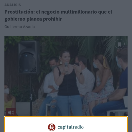
ANÁLISIS
Prostitución: el negocio multimillonario que el
gobierno planea prohibir
Guillermo Azaola
ENTREVISTA
Ley de "solo sí es sí": "Nos quedamos pensando que