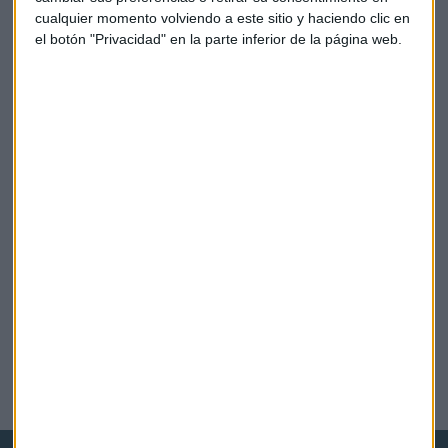
cualquier momento volviendo a este sitio y haciendo clic en
el botón "Privacidad" en la parte inferior de la página web.
IGUALDAD
"No se puede aludir a la criminalización del
feminismo, no es cierto", dicen desde Igualdad de la
CAM
Lucía Martín