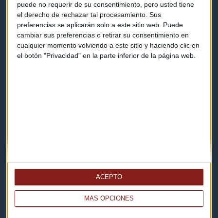
puede no requerir de su consentimiento, pero usted tiene
el derecho de rechazar tal procesamiento. Sus
Contacto
preferencias se aplicarán solo a este sitio web. Puede
cambiar sus preferencias o retirar su consentimiento en
Cómo escucharnos
cualquier momento volviendo a este sitio y haciendo clic en
el botón "Privacidad" en la parte inferior de la página web.
Política de privacidad
Aviso legal
Descarga nuestras apps
ACEPTO
MÁS OPCIONES