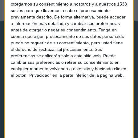
cambio digital
otorgarnos su consentimiento a nosotros y a nuestros 1538
José Joaquín Flechoso
socios para que llevemos a cabo el procesamiento
previamente descrito. De forma alternativa, puede acceder
a información más detallada y cambiar sus preferencias
antes de otorgar o negar su consentimiento.
Tenga en
cuenta que algún procesamiento de sus datos personales
puede no requerir de su consentimiento, pero usted tiene
el derecho de rechazar tal procesamiento. Sus
preferencias se aplicarán solo a este sitio web. Puede
Capital Radio
cambiar sus preferencias o retirar su consentimiento en
cualquier momento volviendo a este sitio y haciendo clic en
el botón "Privacidad" en la parte inferior de la página web.
Noticias
Eventos
Consultorios
Programas y podcasts
Contacto & Legal