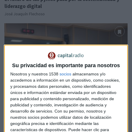
liderazgo digital
José Joaquín Flechoso
Su privacidad es importante para nosotros
Nosotros y nuestros 1538
socios
almacenamos y/o
accedemos a información en un dispositivo, como cookies,
y procesamos datos personales, como identificadores
únicos e información estándar enviada por un dispositivo
para publicidad y contenido personalizado, medición de
publicidad y contenido, investigación de audiencia y
desarrollo de servicios.
Con su permiso, nosotros y
nuestros socios podemos utilizar datos de localización
GESTIÓN DEL TALENTO
geográfica precisa e identificación mediante las
El reto es adaptarse e interactuar para liderar el
características de dispositivos. Puede hacer clic para