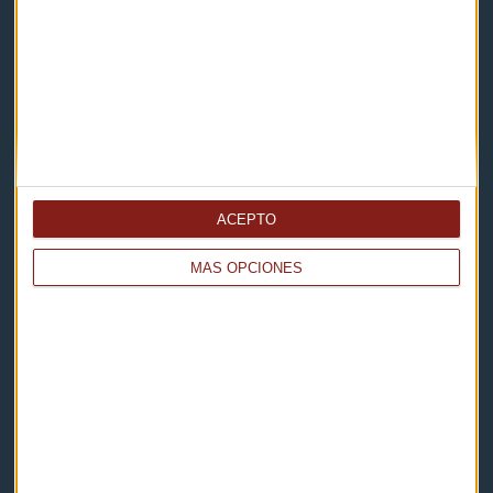
Contacto
Cómo escucharnos
Política de privacidad
Aviso legal
ACEPTO
Descarga nuestras apps
MÁS OPCIONES