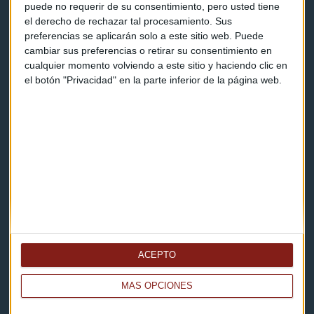
puede no requerir de su consentimiento, pero usted tiene
el derecho de rechazar tal procesamiento. Sus
Contacto
preferencias se aplicarán solo a este sitio web. Puede
cambiar sus preferencias o retirar su consentimiento en
Cómo escucharnos
cualquier momento volviendo a este sitio y haciendo clic en
el botón "Privacidad" en la parte inferior de la página web.
Política de privacidad
Aviso legal
Descarga nuestras apps
ACEPTO
MÁS OPCIONES