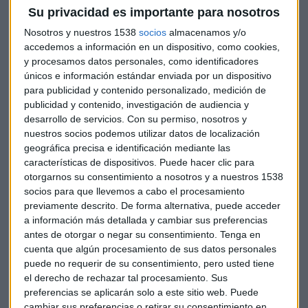
mares
Su privacidad es importante para nosotros
Natalia Cristóbal
Nosotros y nuestros 1538
socios
almacenamos y/o
accedemos a información en un dispositivo, como cookies,
y procesamos datos personales, como identificadores
únicos e información estándar enviada por un dispositivo
para publicidad y contenido personalizado, medición de
publicidad y contenido, investigación de audiencia y
desarrollo de servicios.
Con su permiso, nosotros y
nuestros socios podemos utilizar datos de localización
geográfica precisa e identificación mediante las
características de dispositivos. Puede hacer clic para
otorgarnos su consentimiento a nosotros y a nuestros 1538
socios para que llevemos a cabo el procesamiento
previamente descrito. De forma alternativa, puede acceder
a información más detallada y cambiar sus preferencias
antes de otorgar o negar su consentimiento.
Tenga en
EMPRESAS
cuenta que algún procesamiento de sus datos personales
Cerveza ecológica para alimentar proyectos de la
puede no requerir de su consentimiento, pero usted tiene
el derecho de rechazar tal procesamiento. Sus
economía social
preferencias se aplicarán solo a este sitio web. Puede
cambiar sus preferencias o retirar su consentimiento en