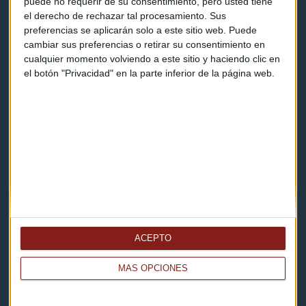
puede no requerir de su consentimiento, pero usted tiene
Contacto
el derecho de rechazar tal procesamiento. Sus
preferencias se aplicarán solo a este sitio web. Puede
Cómo escucharnos
cambiar sus preferencias o retirar su consentimiento en
cualquier momento volviendo a este sitio y haciendo clic en
Política de privacidad
el botón "Privacidad" en la parte inferior de la página web.
Aviso legal
Descarga nuestras apps
ACEPTO
MÁS OPCIONES