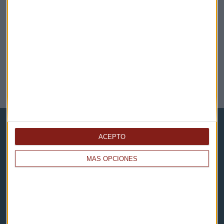
EMPRESAS
Río Tinto recortará su dividendo
ACEPTO
MÁS OPCIONES
Capital Radio
Noticias
Eventos