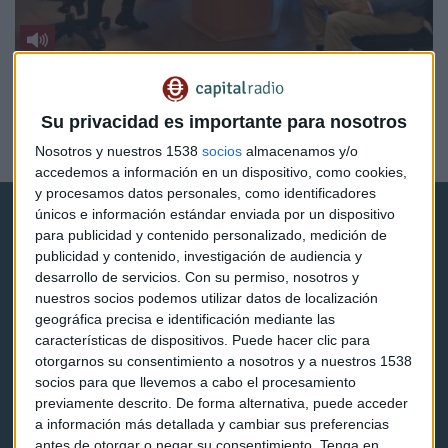
DATA IS IN THE AIR
Cambiar nuestros hábitos de movilidad, un desafío
pospandemia
Su privacidad es importante para nosotros
Natalia Cristóbal
Nosotros y nuestros 1538
socios
almacenamos y/o
accedemos a información en un dispositivo, como cookies,
y procesamos datos personales, como identificadores
únicos e información estándar enviada por un dispositivo
para publicidad y contenido personalizado, medición de
publicidad y contenido, investigación de audiencia y
desarrollo de servicios.
Con su permiso, nosotros y
nuestros socios podemos utilizar datos de localización
Capital Radio
geográfica precisa e identificación mediante las
características de dispositivos. Puede hacer clic para
otorgarnos su consentimiento a nosotros y a nuestros 1538
Noticias
socios para que llevemos a cabo el procesamiento
previamente descrito. De forma alternativa, puede acceder
Eventos
a información más detallada y cambiar sus preferencias
Consultorios
antes de otorgar o negar su consentimiento.
Tenga en