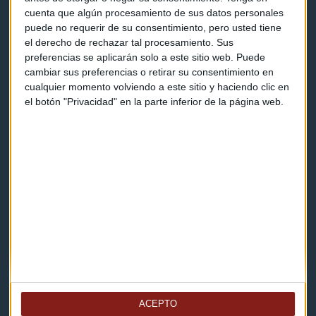
cuenta que algún procesamiento de sus datos personales
Programas y podcasts
puede no requerir de su consentimiento, pero usted tiene
el derecho de rechazar tal procesamiento. Sus
preferencias se aplicarán solo a este sitio web. Puede
Contacto & Legal
cambiar sus preferencias o retirar su consentimiento en
cualquier momento volviendo a este sitio y haciendo clic en
el botón "Privacidad" en la parte inferior de la página web.
Contacto
Cómo escucharnos
Política de privacidad
Aviso legal
Descarga nuestras apps
ACEPTO