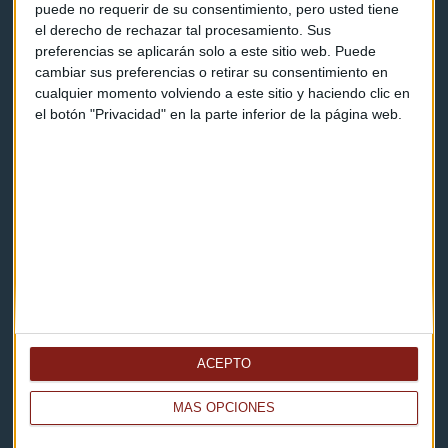
puede no requerir de su consentimiento, pero usted tiene
el derecho de rechazar tal procesamiento. Sus
Contacto
preferencias se aplicarán solo a este sitio web. Puede
cambiar sus preferencias o retirar su consentimiento en
Cómo escucharnos
cualquier momento volviendo a este sitio y haciendo clic en
el botón "Privacidad" en la parte inferior de la página web.
Política de privacidad
Aviso legal
Descarga nuestras apps
ACEPTO
MÁS OPCIONES