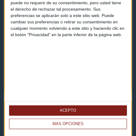
puede no requerir de su consentimiento, pero usted tiene
el derecho de rechazar tal procesamiento. Sus
Contacto
preferencias se aplicarán solo a este sitio web. Puede
cambiar sus preferencias o retirar su consentimiento en
Cómo escucharnos
cualquier momento volviendo a este sitio y haciendo clic en
el botón "Privacidad" en la parte inferior de la página web.
Política de privacidad
Aviso legal
Descarga nuestras apps
ACEPTO
MÁS OPCIONES