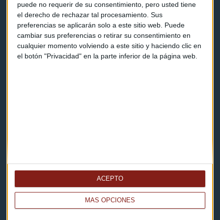
puede no requerir de su consentimiento, pero usted tiene
el derecho de rechazar tal procesamiento. Sus
Contacto
preferencias se aplicarán solo a este sitio web. Puede
cambiar sus preferencias o retirar su consentimiento en
Cómo escucharnos
cualquier momento volviendo a este sitio y haciendo clic en
el botón "Privacidad" en la parte inferior de la página web.
Política de privacidad
Aviso legal
Descarga nuestras apps
ACEPTO
MÁS OPCIONES