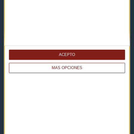
Contacto
Cómo escucharnos
Política de privacidad
Aviso legal
ACEPTO
Descarga nuestras apps
MÁS OPCIONES