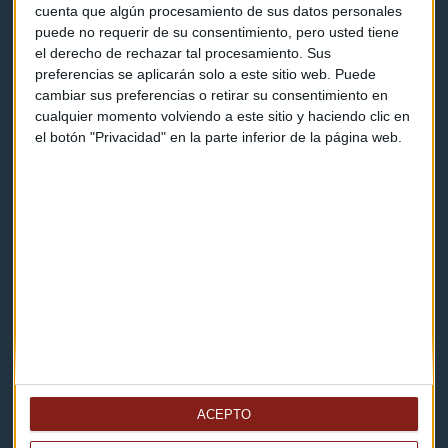
Programas y podcasts
cuenta que algún procesamiento de sus datos personales
puede no requerir de su consentimiento, pero usted tiene
el derecho de rechazar tal procesamiento. Sus
Contacto & Legal
preferencias se aplicarán solo a este sitio web. Puede
cambiar sus preferencias o retirar su consentimiento en
cualquier momento volviendo a este sitio y haciendo clic en
Contacto
el botón "Privacidad" en la parte inferior de la página web.
Cómo escucharnos
Política de privacidad
Aviso legal
Descarga nuestras apps
ACEPTO