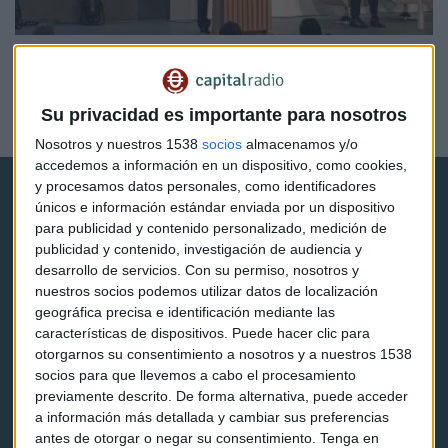
EMPRESAS
Todos a una: las recetas del BCE y el Banco de España
para la banca
Su privacidad es importante para nosotros
Raquel Rero
Nosotros y nuestros 1538
socios
almacenamos y/o
accedemos a información en un dispositivo, como cookies,
y procesamos datos personales, como identificadores
únicos e información estándar enviada por un dispositivo
para publicidad y contenido personalizado, medición de
publicidad y contenido, investigación de audiencia y
desarrollo de servicios.
Con su permiso, nosotros y
Capital Radio
nuestros socios podemos utilizar datos de localización
geográfica precisa e identificación mediante las
características de dispositivos. Puede hacer clic para
Noticias
otorgarnos su consentimiento a nosotros y a nuestros 1538
socios para que llevemos a cabo el procesamiento
Eventos
previamente descrito. De forma alternativa, puede acceder
a información más detallada y cambiar sus preferencias
Consultorios
antes de otorgar o negar su consentimiento.
Tenga en