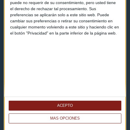
puede no requerir de su consentimiento, pero usted tiene
el derecho de rechazar tal procesamiento. Sus
Contacto
preferencias se aplicarán solo a este sitio web. Puede
cambiar sus preferencias o retirar su consentimiento en
Cómo escucharnos
cualquier momento volviendo a este sitio y haciendo clic en
el botón "Privacidad" en la parte inferior de la página web.
Política de privacidad
Aviso legal
Descarga nuestras apps
ACEPTO
MÁS OPCIONES