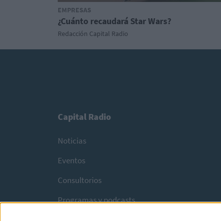
EMPRESAS
¿Cuánto recaudará Star Wars?
Redacción Capital Radio
Capital Radio
Noticias
Eventos
Consultorios
Programas y podcasts