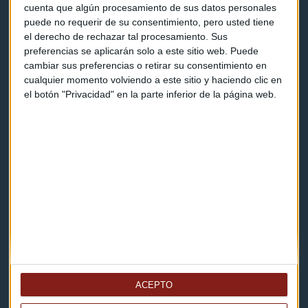
Programas y podcasts
cuenta que algún procesamiento de sus datos personales
puede no requerir de su consentimiento, pero usted tiene
el derecho de rechazar tal procesamiento. Sus
Contacto & Legal
preferencias se aplicarán solo a este sitio web. Puede
cambiar sus preferencias o retirar su consentimiento en
cualquier momento volviendo a este sitio y haciendo clic en
Contacto
el botón "Privacidad" en la parte inferior de la página web.
Cómo escucharnos
Política de privacidad
Aviso legal
Descarga nuestras apps
ACEPTO