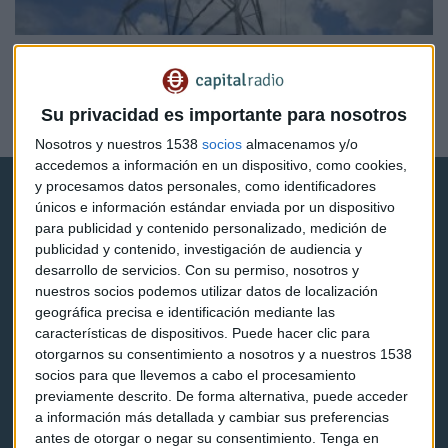
BOLSA
Elecnor construirá una planta fotovoltaica en Chile
por 110 millones de euros
Su privacidad es importante para nosotros
Redacción Capital Radio
Nosotros y nuestros 1538
socios
almacenamos y/o
accedemos a información en un dispositivo, como cookies,
y procesamos datos personales, como identificadores
únicos e información estándar enviada por un dispositivo
para publicidad y contenido personalizado, medición de
publicidad y contenido, investigación de audiencia y
desarrollo de servicios.
Con su permiso, nosotros y
Capital Radio
nuestros socios podemos utilizar datos de localización
geográfica precisa e identificación mediante las
características de dispositivos. Puede hacer clic para
Noticias
otorgarnos su consentimiento a nosotros y a nuestros 1538
socios para que llevemos a cabo el procesamiento
Eventos
previamente descrito. De forma alternativa, puede acceder
a información más detallada y cambiar sus preferencias
Consultorios
antes de otorgar o negar su consentimiento.
Tenga en