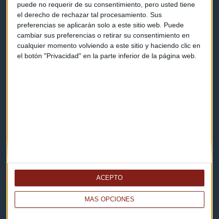
puede no requerir de su consentimiento, pero usted tiene
el derecho de rechazar tal procesamiento. Sus
Contacto
preferencias se aplicarán solo a este sitio web. Puede
cambiar sus preferencias o retirar su consentimiento en
Cómo escucharnos
cualquier momento volviendo a este sitio y haciendo clic en
el botón "Privacidad" en la parte inferior de la página web.
Política de privacidad
Aviso legal
Descarga nuestras apps
ACEPTO
MÁS OPCIONES