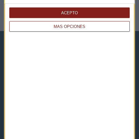
Íñigo de Lorenzo (Fox Restaurante) y Fernando
Nicolás (Marieta)
ACEPTO
Rompiendo Reglas
MÁS OPCIONES
Capital Radio
Noticias
Eventos
Consultorios
Programas y podcasts