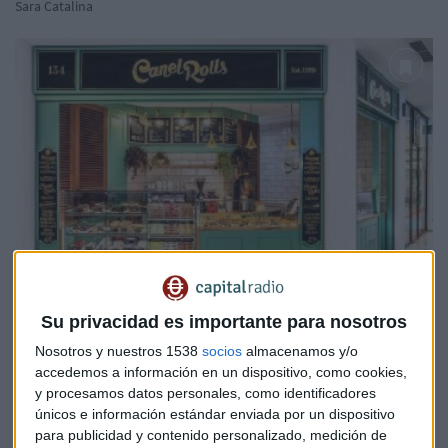
Sara Catalina
Su privacidad es importante para nosotros
FRANQUICIA2
Inversiones Venespor impulsa su marca Canel Rolls y
Nosotros y nuestros 1538
socios
almacenamos y/o
prevé triplicar su red en 2019
accedemos a información en un dispositivo, como cookies,
y procesamos datos personales, como identificadores
Mabel Calatrava
únicos e información estándar enviada por un dispositivo
para publicidad y contenido personalizado, medición de