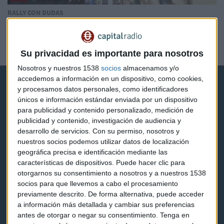
RALLY CON DUDAS
¿Por qué el mercado sube mientras las compañías
pisan el freno?
Xelena Niedbala
Su privacidad es importante para nosotros
Nosotros y nuestros 1538
socios
almacenamos y/o
accedemos a información en un dispositivo, como cookies,
y procesamos datos personales, como identificadores
únicos e información estándar enviada por un dispositivo
para publicidad y contenido personalizado, medición de
publicidad y contenido, investigación de audiencia y
desarrollo de servicios.
Con su permiso, nosotros y
Capital Radio
nuestros socios podemos utilizar datos de localización
geográfica precisa e identificación mediante las
Noticias
características de dispositivos. Puede hacer clic para
otorgarnos su consentimiento a nosotros y a nuestros 1538
Eventos
socios para que llevemos a cabo el procesamiento
previamente descrito. De forma alternativa, puede acceder
Consultorios
a información más detallada y cambiar sus preferencias
antes de otorgar o negar su consentimiento.
Tenga en
Programas y podcasts