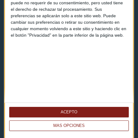
puede no requerir de su consentimiento, pero usted tiene
el derecho de rechazar tal procesamiento. Sus
Contacto
preferencias se aplicarán solo a este sitio web. Puede
cambiar sus preferencias o retirar su consentimiento en
Cómo escucharnos
cualquier momento volviendo a este sitio y haciendo clic en
el botón "Privacidad" en la parte inferior de la página web.
Política de privacidad
Aviso legal
Descarga nuestras apps
ACEPTO
MÁS OPCIONES